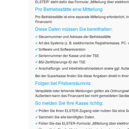
ELSTER“ steht dafür das Formular „Mitteilung über elektron
Pro Betriebsstätte eine Mitteilung
Pro Betriebsstätte ist eine separate Mitteilung erforderlich
Finanzamt.
Diese Daten müssen Sie bereithalten:
Steuernummer und Adresse der Betriebsstätte
Art des Systems (z. B. elektronische Registrierkasse, PC-
Software und Softwareversion
Seriennummer der Kasse und der TSE
BSI-Zertifizierungs-ID der TSE
Anschaffungs- und Inbetriebnahmedatum sowie ggf. Au
Bei der Superkasse finden Sie diese Angaben direkt in Ihre
Folgen bei Fristversäumnis:
Verspätete oder fehlende Meldungen gelten als Ordnungsw
Außerdem kann das Finanzamt bei nicht gemeldeten Gerä
So melden Sie Ihre Kasse richtig:
Prüfen Sie Ihren ELSTER-Zugang oder nutzen Sie eine S
Sammeln Sie alle benötigten Daten.
Füllen Sie das ELSTER-Formular „Mitteilung über elektr