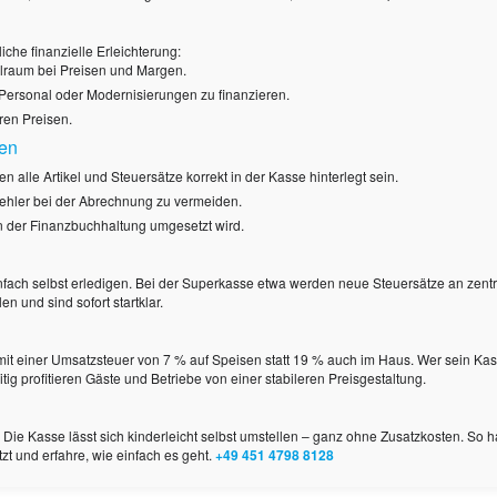
iche finanzielle Erleichterung:
lraum bei Preisen und Margen.
 Personal oder Modernisierungen zu finanzieren.
ren Preisen.
ten
lle Artikel und Steuersätze korrekt in der Kasse hinterlegt sein.
Fehler bei der Abrechnung zu vermeiden.
n der Finanzbuchhaltung umgesetzt wird.
ach selbst erledigen. Bei der Superkasse etwa werden neue Steuersätze an zentrale
 und sind sofort startklar.
mit einer Umsatzsteuer von 7 % auf Speisen statt 19 % auch im Haus. Wer sein Kas
g profitieren Gäste und Betriebe von einer stabileren Preisgestaltung.
 Die Kasse lässt sich kinderleicht selbst umstellen – ganz ohne Zusatzkosten. So h
tzt und erfahre, wie einfach es geht.
+49 451 4798 8128