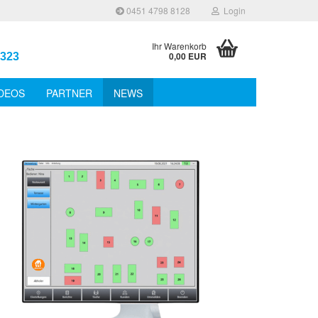
0451 4798 8128
Login
Ihr Warenkorb
0,00 EUR
 323
IDEOS
PARTNER
NEWS