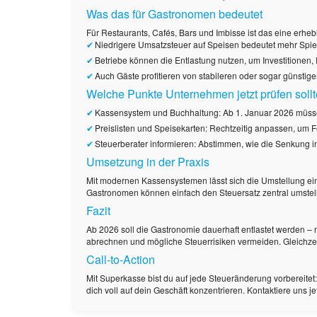
Was das für Gastronomen bedeutet
Für Restaurants, Cafés, Bars und Imbisse ist das eine erhebl
Niedrigere Umsatzsteuer auf Speisen bedeutet mehr Spie
Betriebe können die Entlastung nutzen, um Investitionen,
Auch Gäste profitieren von stabileren oder sogar günstige
Welche Punkte Unternehmen jetzt prüfen soll
Kassensystem und Buchhaltung: Ab 1. Januar 2026 müssen a
Preislisten und Speisekarten: Rechtzeitig anpassen, um 
Steuerberater informieren: Abstimmen, wie die Senkung i
Umsetzung in der Praxis
Mit modernen Kassensystemen lässt sich die Umstellung einf
Gastronomen können einfach den Steuersatz zentral umstellen
Fazit
Ab 2026 soll die Gastronomie dauerhaft entlastet werden – 
abrechnen und mögliche Steuerrisiken vermeiden. Gleichzeiti
Call-to-Action
Mit Superkasse bist du auf jede Steueränderung vorbereitet:
dich voll auf dein Geschäft konzentrieren. Kontaktiere uns je