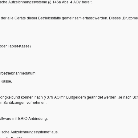
ische Aufzeichnungssysteme (§ 146a Abs. 4 AO)“ bereit.
, in der alle Geräte dieser Betriebsstätte gemeinsam erfasst werden. Dieses „Bruttom
 oder Tablet-Kasse)
ßerbetriebnahmedatum
r Kasse.
idrigkeit und können nach § 379 AO mit Bußgeldern geahndet werden. Je nach Sc
ten Schätzungen vornehmen.
oftware mit ERiC-Anbindung.
onische Aufzeichnungssysteme“ aus.