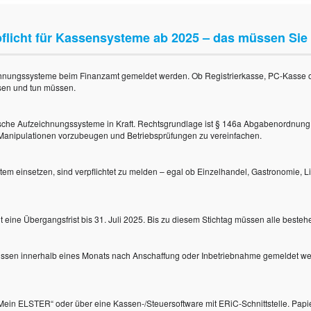
flicht für Kassensysteme ab 2025 – das müssen Sie
hnungssysteme beim Finanzamt gemeldet werden. Ob Registrierkasse, PC-Kasse oder
ssen und tun müssen.
ronische Aufzeichnungssysteme in Kraft. Rechtsgrundlage ist § 146a Abgabenordnun
, Manipulationen vorzubeugen und Betriebsprüfungen zu vereinfachen.
em einsetzen, sind verpflichtet zu melden – egal ob Einzelhandel, Gastronomie, Li
ilt eine Übergangsfrist bis 31. Juli 2025. Bis zu diesem Stichtag müssen alle b
müssen innerhalb eines Monats nach Anschaffung oder Inbetriebnahme gemeldet we
l „Mein ELSTER“ oder über eine Kassen-/Steuersoftware mit ERiC-Schnittstelle. Papi